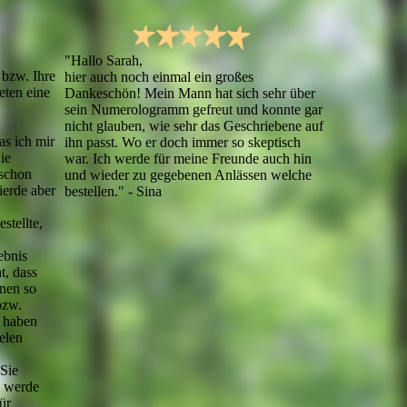
"Hallo Sarah,
 bzw. Ihre
hier auch noch einmal ein großes
eten eine
Dankeschön! Mein Mann hat sich sehr über
sein Numerologramm gefreut und konnte gar
nicht glauben, wie sehr das Geschriebene auf
s ich mir
ihn passt. Wo er doch immer so skeptisch
Die
war. Ich werde für meine Freunde auch hin
 schon
und wieder zu gegebenen Anlässen welche
gierde aber
bestellen." - Sina
stellte,
ebnis
t, dass
nen so
bzw.
 haben
ielen
 Sie
l werde
ür