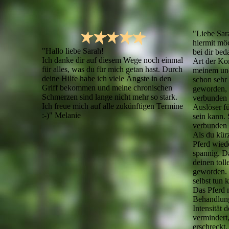
"Liebe Sar
hiermit möc
"Hallo liebe Sarah!
bei dir be
Ich danke dir auf diesem Wege noch einmal
Art der Ko
für alles, was du für mich getan hast. Durch
meinem und
deine Hilfe habe ich viele Ängste in den
schon sehr 
Griff bekommen und meine chronischen
geworden, 
Schmerzen sind lange nicht mehr so stark.
verbunden 
Ich freue mich auf alle zukünftigen Termine
Auslöser f
:-)" Melanie
sein kann.
verbunden u
Als du kürz
Pferd wied
spannig. D
deinen toll
geworden. 
selbst tun 
Das Pferd m
Behandlung
Intensität 
vermindert,
erschreckt,