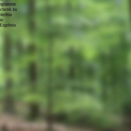
logramme
eschenk zu
iterhin
ie
 Ergebnis