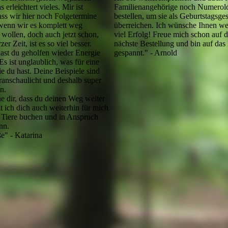
Familienangehörige noch Numero
 erleichtert vieles. Mir ist
bestellen, um sie als Geburtstagsg
ass wir hier noch Folgetermine
überreichen. Ich wünsche Ihnen we
wenn wir es komplett weg
viel Erfolg! Freue mich schon auf d
ollen, doch auch jetzt schon,
nächste Bestellung und bin auf das
er Zeit, ist es so viel besser.
gespannt." - Arnold
ast du geholfen wieder Energie
Es ist unglaublich, was für eine
ie du hast. Deine Beispiele sind
ranschaulicht und deshalb super
n.
e dir, dass du deinen Weg weiter
t ich dich auch weiterhin für mich
 Tiere buchen und in Anspruch
nn.
e" - Katarina