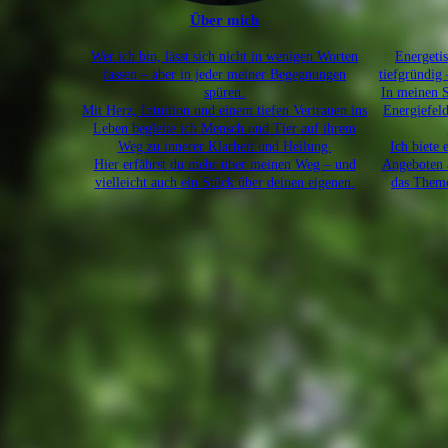
Über mich
Wer ich bin, lässt sich nicht in wenigen Worten
Energetis
fassen – aber in jeder meiner Begegnungen
tiefgründig 
spüren.
In meinen S
Mit Herz, Intuition und einem tiefen Vertrauen ins
Energiefel
Leben begleite ich Mensch und Tier auf ihrem
Weg zu innerer Klarheit und Heilung.
Ich biete 
Hier erfährst du mehr über meinen Weg – und
Angeboten a
vielleicht auch ein Stück über deinen eigenen.
das Theme