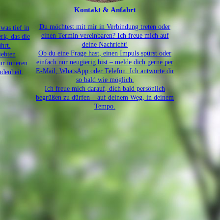
Kontakt & Anfahrt
Du möchtest mit mir in Verbindung treten oder
was tief in
einen Termin vereinbaren? Ich freue mich auf
rk, das die
deine Nachricht!
hrt.
Ob du eine Frage hast, einen Impuls spürst oder
iebten
einfach nur neugierig bist – melde dich gerne per
ur inneren
E-Mail, WhatsApp oder Telefon. Ich antworte dir
ndenheit.
so bald wie möglich.
Ich freue mich darauf, dich bald persönlich
begrüßen zu dürfen – auf deinem Weg, in deinem
Tempo.