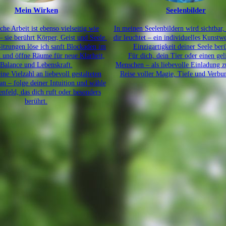
Mein Wirken
Seelenbilder
che Arbeit ist ebenso vielseitig wie
In meinen Seelenbildern wird sichtbar, 
– sie berührt Körper, Geist und Seele.
dir leuchtet – ein individuelles Kunstwe
itzungen löse ich sanft Blockaden im
Einzigartigkeit deiner Seele berü
d und öffne Räume für neue Klarheit,
Für dich, dein Tier oder einen gel
Balance und Lebenskraft.
Menschen – als liebevolle Einladung z
eine Vielzahl an liebevoll gestalteten
Reise voller Magie, Tiefe und Verbu
n – folge deiner Intuition und wähle
nfeld, das dich ruft oder besonders
berührt.