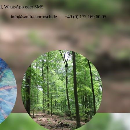
Mail, WhatsApp oder SMS.
info@sarah-chorrosch.de | +49 (0) 177 169 60 05