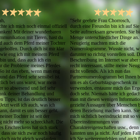
"Sehr geehrte Frau Chorrosch,
ah,
durch eine Freundin bin ich auf Sie
hte ich mich noch einmal offiziell
Seite aufmerksam geworden. Sie bi
danken! Mit deiner wunderbaren
Menge unterschiedlicher Dinge an.
mmunikation mit Tieren, hast du
Neugierig machten mich die
 auch dem Pferd meiner Tochter
Numerologramme. Wusste nicht, wa
geholfen. Durch dich ist mir klar
darunter so richtig vorstellen soll. 
wie eng ich mit meinem Pferd
Beschreibung im Internet war aber
bin und, dass auch ich ein
recht interessant, stillte meine Neu
ür die Probleme meines Pferdes
nicht vollends. Als ich nun das
 So ist das eben, wenn man eng
Partnernumerologramm bei Ihnen be
nd das Pferd sehr sensibel ist.
um es als Geburtstagsgeschenk zu
lich bei uns warst, war mein
verwenden, erstaunte mich das Erg
er so abwesend und lief sehr
doch sehr. Niemals hätte ich gedach
ank deiner Behandlung und
man mit diesen wenigen Informatio
en Tipps, ist das deutlich besser
gezielte Aussagen über Menschen 
Jetzt weiß ich auch, was ich
deren Beziehung machen kann. Sie
kann, damit es uns besser geht.
mich sichtlich beeindruckt mit so v
einer Tochter ist seit der
Übereinstimmungen von
 nicht mehr so schreckhaft. Die
Charaktereigenschaften usw., denn
des Erschreckens hat sich stark
kannten uns ja nicht. Auf jeden Fal
 dass sie sich zwar noch häufig
ich Sie weiterempfehlen und auch f
 doch nicht gleich weglaufen