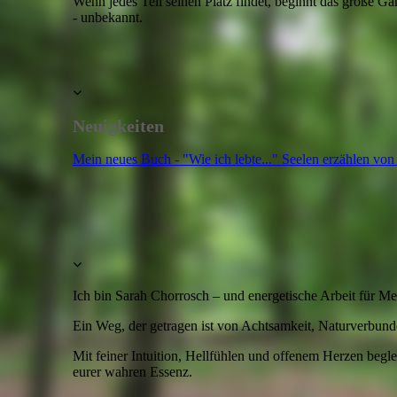
Wenn jedes Teil seinen Platz findet, beginnt das große Ga
- unbekannt.
Neuigkeiten
Mein neues Buch - "Wie ich lebte..." Seelen erzählen von
Ich bin Sarah Chorrosch – und energetische Arbeit für M
Ein Weg, der getragen ist von Achtsamkeit, Naturverbunde
Mit feiner Intuition, Hellfühlen und offenem Herzen begle
eurer wahren Essenz.