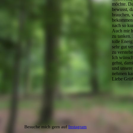
möchte. Das
bewusst, d
brauchen, 
bekommen w
nach so kurz
Auch mir h
zu tanken. 
tolle Energ
sehr gut ve
zu verstehe
Ich wünsch
gehst, dami
und unsere
nehmen ka
Liebe Grüß
Besuche mich gern auf
Instagram