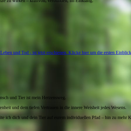
nze zu wirken – kraftvoll, verbunden, im Einklang."
 Leben und Tod - ist jetzt erschienen. Klicke hier um die ersten Einb
ensch und Tier ist mein Herzensweg.
nheit und dem tiefen Vertrauen in die innere Weisheit jedes Wesens.
ite ich dich und dein Tier auf eurem individuellen Pfad – hin zu mehr 